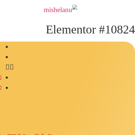
Elementor #10824
ע
ס
ע
ס