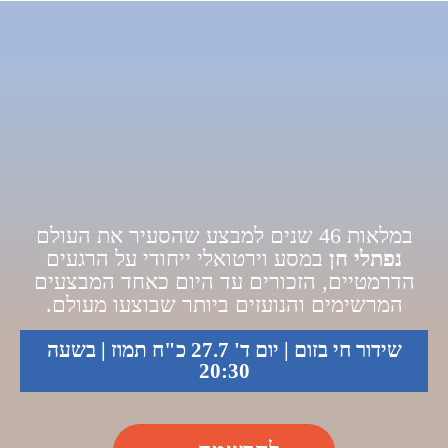
במלאות 46 שנים למבצע שהסעיר את העולם
נפתלי חן
במסע וירטואלי ייחודי על הרגעים
הדרמטיים, הזכורים עד היום כאחד המבצעים
המרשימים והנועזים ביותר שבוצעו מעולם.
שידור חי בזום | יום ד' 27.7 כ"ח תמוז | בשעה
20:30