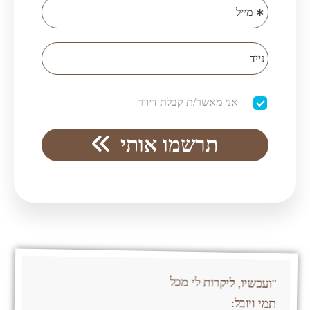
"ועכשיו, ליקרות לי מכל
תמי ויובל: