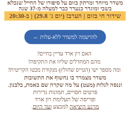
משדר מיוחד ומרתק בזום על סיפורו של החייל שנכלא
בשבי ומוגדר כנעדר כבר למעלה מ-37 שנה
שידור חי בזום | הערב! (יום ג' 29.8) | ב-20:30
להרשמה למשדר ללא-עלות ←
האם רון ארד עדיין בחיים?
מהם המחדלים שליוו את התקיפה?
ומה מספר ישי (הטייס שחולץ) מנקודת מבטו הקריטית?
משדר מצמרר בו נחשוף את התשובות
וננסה לגלות (מעט) על מה שקרה שם באמת, בלבנון.
פרטים חסויים, תמונות נדירות
ופריסה של תעלומת רון ארד
מרגע היציאה
למבצע
ועד היום
.